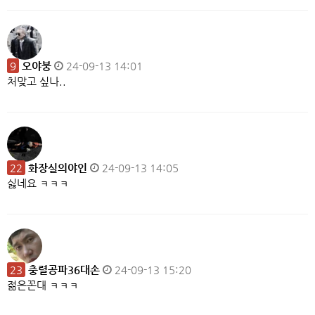
9
오야붕
24-09-13 14:01
처맞고 싶나..
22
화장실의야인
24-09-13 14:05
싫네요 ㅋㅋㅋ
23
충렬공파36대손
24-09-13 15:20
젊은꼰대 ㅋㅋㅋ