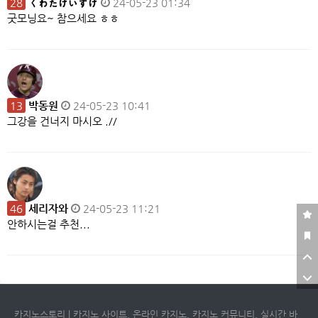
28
くわたけいすけ
24-05-23 01:34
굿모닝요~ 참으세요 ㅎㅎ
13
박동원
24-05-23 10:41
그강을 건너지 마시오 .//
46
세리자와
24-05-23 11:21
안하시는걸 추천...
카지노스토리 | 카지노 사이트, 온라인 카지노, 카지노 커뮤니티, 실시간 바