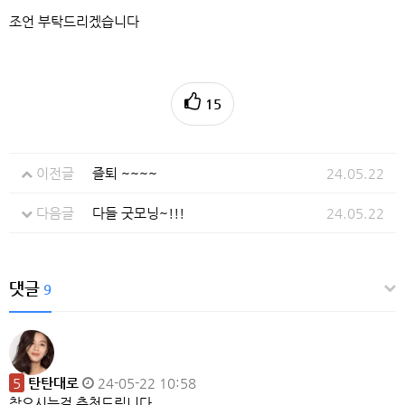
조언 부탁드리겠습니다
15
이전글
즐퇴 ~~~~
24.05.22
다음글
다들 굿모닝~!!!
24.05.22
댓글
9
5
탄탄대로
24-05-22 10:58
참으시는걸 추천드립니다 ..