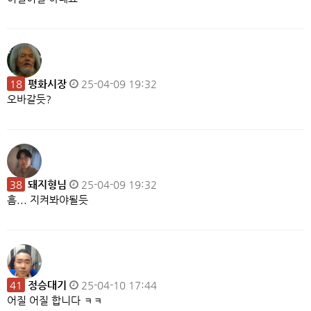
18
평화시장
25-04-09 19:32
오바갈듯?
38
돼지형님
25-04-09 19:32
흠... 지켜봐야될듯
41
정승대기
25-04-10 17:44
어질 어질 합니다 ㅋㅋ