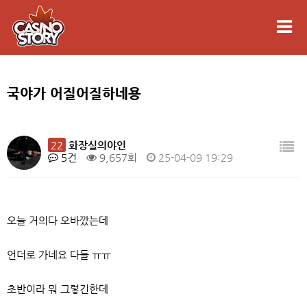
국야가 어질어질하네용
22
화장실의야인
5건
9,657회
25-04-09 19:29
오늘 거의다 오바깠는데
언더로 가네요 다들 ㅠㅠ
초반이라 뭐 그렇긴한데