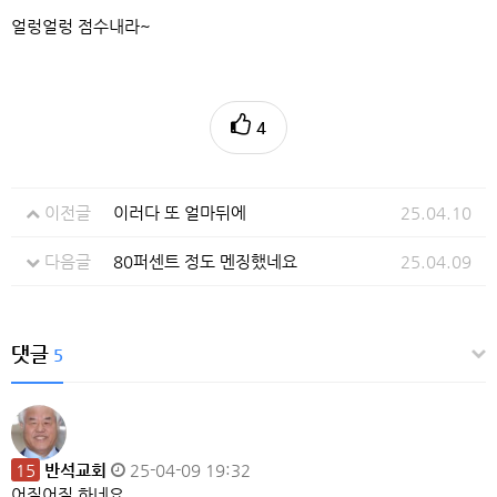
얼렁얼렁 점수내라~
4
이전글
이러다 또 얼마뒤에
25.04.10
다음글
80퍼센트 정도 멘징했네요
25.04.09
댓글
5
15
반석교회
25-04-09 19:32
어질어질 하네요