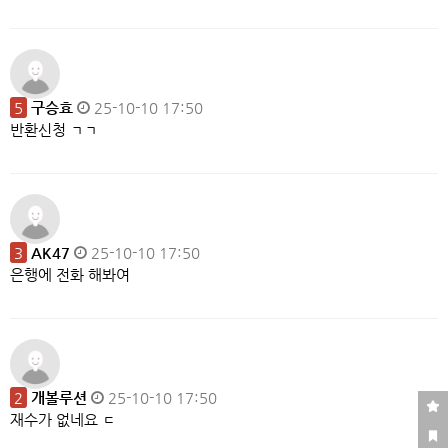
5
구승효
25-10-10 17:50
반환신청 ㄱㄱ
3
AK47
25-10-10 17:50
은행에 전화 해봐여
2
개볼루션
25-10-10 17:50
재수가 없네요 ㄷ