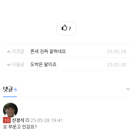
7
이전글
폰세 진짜 잘하네요
25.05.28
다음글
도박은 말이죠
25.05.28
댓글
6
10
신정식
25-05-28 19:41
오 부운고 인강요?