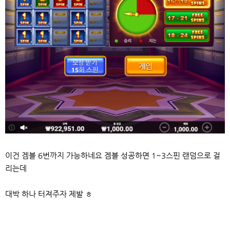
이건 겜블 6번까지 가능하네요 겜블 성공하면 1~3스핀 랜덤으로 걸
리는데
대박 하나 터져주자 제발 ㅎ