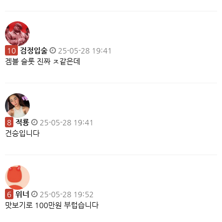
10
검정입술
25-05-28 19:41
겜블 슬롯 진짜 ㅈ같은데
8
적룡
25-05-28 19:41
건승입니다
6
위너
25-05-28 19:52
맛보기로 100만원 부럽습니다