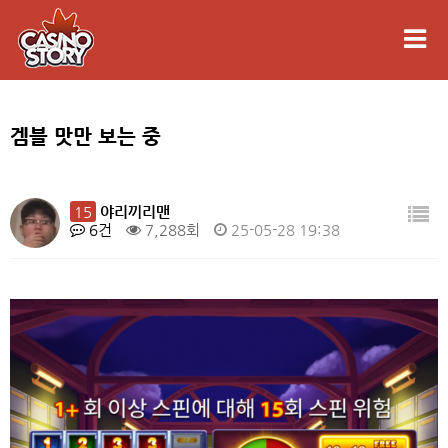
겜블 맛만 보는 중
15
야리끼리맨
6건
7,288회
25-05-28 19:38