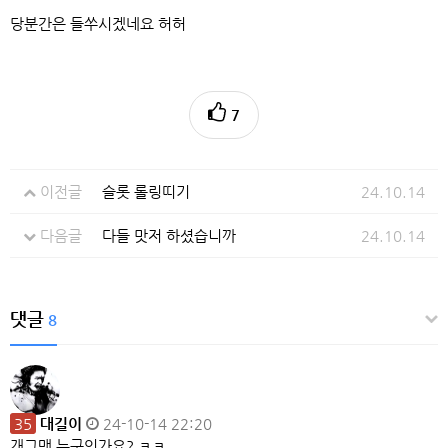
당분간은 들쑤시겠네요 허허
7
이전글
슬롯 롤링띠기
24.10.14
다음글
다들 맛저 하셨습니까
24.10.14
댓글
8
35
대길이
24-10-14 22:20
개그맨 누구인가요? ㅋㅋ