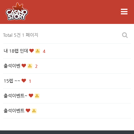
Total 5건
1 페이지
내 18랩 인데
4
출석이벤
2
15렙 ~~
1
출석이벤트~
출석이벤트