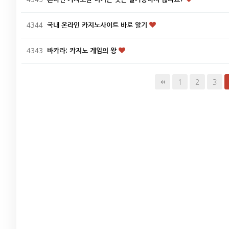
4344
국내 온라인 카지노사이트 바로 알기
4343
바카라: 카지노 게임의 왕
다음
맨끝
1
2
3