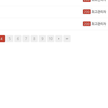
200
최고관리자
200
최고관리자
5
6
7
8
9
10
4