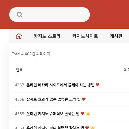
카지노 스토리
카지노사이트
게시판
Total 4,402건
4 페이지
번호
제
4357
온라인 바카라 사이트에서 플레이 하는 방법
4356
실제로 효과가 있는 입증된 도박 팁
4355
온라인 카지노 슈퍼식보 잘하는 법
4354
온라인 카지노 파워 블랙잭 잘하는 법