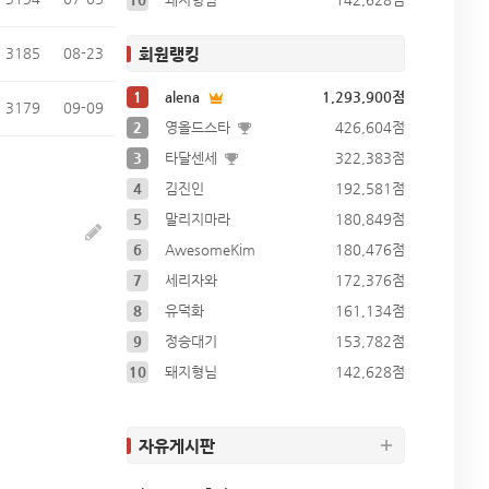
3185
08-23
회원랭킹
1
alena
1,293,900점
3179
09-09
2
영올드스타
426,604점
3
타달센세
322,383점
4
김진인
192,581점
5
말리지마라
180,849점
6
AwesomeKim
180,476점
7
세리자와
172,376점
8
유덕화
161,134점
9
정승대기
153,782점
10
돼지형님
142,628점
자유게시판