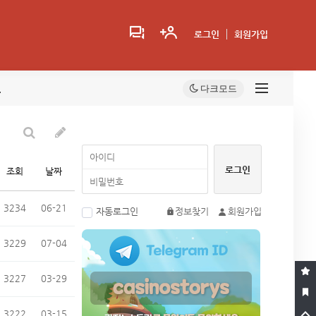
로그인
회원가입
트
조회
날짜
3234
06-21
자동로그인
정보찾기
회원가입
3229
07-04
3227
03-29
3222
03-15