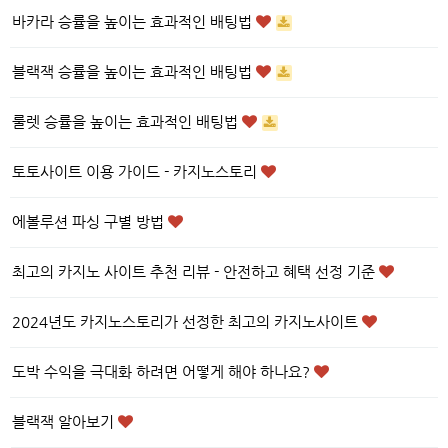
바카라 승률을 높이는 효과적인 배팅법
블랙잭 승률을 높이는 효과적인 배팅법
룰렛 승률을 높이는 효과적인 배팅법
토토사이트 이용 가이드 - 카지노스토리
에볼루션 파싱 구별 방법
최고의 카지노 사이트 추천 리뷰 - 안전하고 혜택 선정 기준
2024년도 카지노스토리가 선정한 최고의 카지노사이트
도박 수익을 극대화 하려면 어떻게 해야 하나요?
블랙잭 알아보기