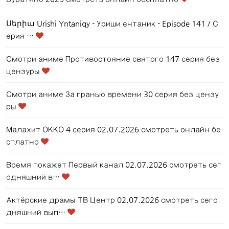
Սերիա Urishi Yntaniqy - Уриши ентаник - Episode 141 / С
ерия …
Смотри аниме Противостояние святого 147 серия без
цензуры
Смотри аниме За гранью времени 30 серия без цензу
ры
Малахит ОККО 4 серия 02.07.2026 смотреть онлайн бе
сплатно
Время покажет Первый канал 02.07.2026 смотреть сег
одняшний в…
Актёрские драмы ТВ Центр 02.07.2026 смотреть сего
дняшний вып…