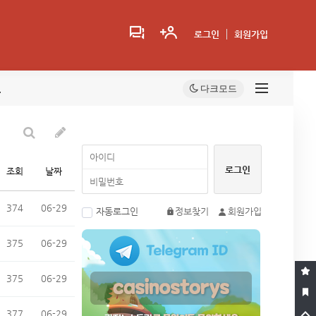
로그인
회원가입
트
조회
날짜
374
06-29
자동로그인
정보찾기
회원가입
375
06-29
375
06-29
377
06-29