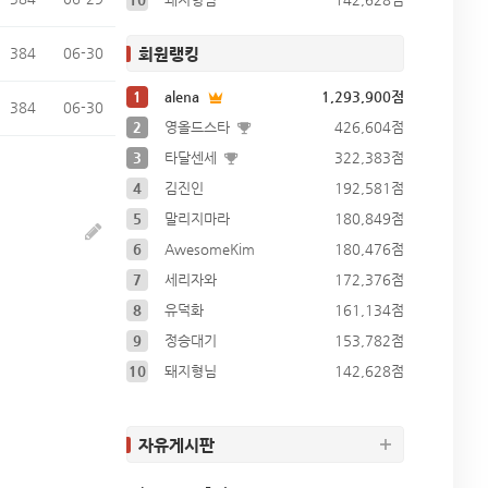
384
06-30
회원랭킹
1
alena
1,293,900점
384
06-30
2
영올드스타
426,604점
3
타달센세
322,383점
4
김진인
192,581점
5
말리지마라
180,849점
6
AwesomeKim
180,476점
7
세리자와
172,376점
8
유덕화
161,134점
9
정승대기
153,782점
10
돼지형님
142,628점
자유게시판