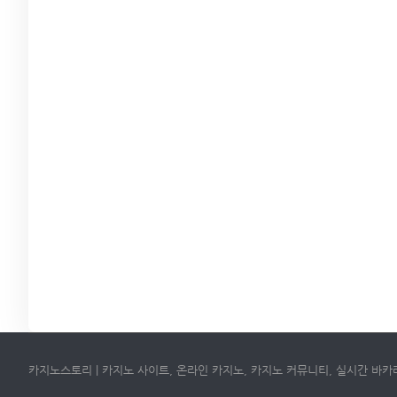
카지노스토리 | 카지노 사이트, 온라인 카지노, 카지노 커뮤니티, 실시간 바카라