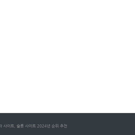
 사이트, 슬롯 사이트 2024년 순위 추천