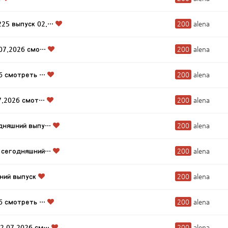
225 выпуск 02.…
200
alena
.07.2026 смо…
200
alena
26 смотреть …
200
alena
07.2026 смот…
200
alena
одняшний выпу…
200
alena
ь сегодняшний…
200
alena
шний выпуск
200
alena
26 смотреть …
200
alena
02.07.2026 см…
200
alena