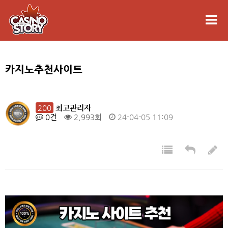
카지노추천사이트
200
최고관리자
0건
2,993회
24-04-05 11:09