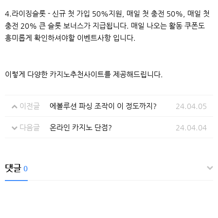
4.라이징슬롯 - 신규 첫 가입 50%지원, 매일 첫 충전 50%, 매일 첫
충전 20% 큰 슬롯 보너스가 지급됩니다. 매일 나오는 활동 쿠폰도
흥미롭게 확인하셔야할 이벤트사항 입니다.
이렇게 다양한 카지노추천사이트를 제공해드립니다.
이전글
에볼루션 파싱 조작이 이 정도까지?
24.04.05
다음글
온라인 카지노 단점?
24.04.04
댓글
0