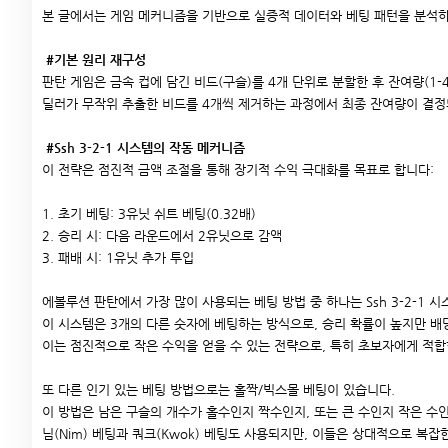
본 글에서는 게임 메커니즘을 기반으로 실증적 데이터와 베팅 패턴을 분석하
#기본 원리 재구성
판탄 게임은 금속 컵에 담긴 비드(구슬)를 4개 단위로 분할한 후 잔여량(1
딜러가 무작위 추출한 비드를 4개씩 제거하는 과정에서 최종 잔여량이 결정
#Ssh 3-2-1 시스템의 작동 메커니즘
이 전략은 점진적 금액 조절을 통해 장기적 수익 극대화를 목표로 합니다:
1. 초기 베팅: 3유닛 쉬트 베팅(0.32배)
2. 승리 시: 다음 라운드에서 2유닛으로 감액
3. 패배 시: 1유닛 추가 투입
에볼루션 판탄에서 가장 많이 사용되는 베팅 방법 중 하나는 Ssh 3-2-1 
이 시스템은 3개의 다른 숫자에 베팅하는 방식으로, 승리 확률이 높지만 배당
이는 점진적으로 작은 수익을 얻을 수 있는 전략으로, 특히 초보자에게 적합
또 다른 인기 있는 베팅 방법으로는 홀짝/빅스몰 베팅이 있습니다.
이 방법은 남은 구슬의 개수가 홀수인지 짝수인지, 또는 큰 수인지 작은 수인
님(Nim) 베팅과 쿼크(Kwok) 베팅도 사용되지만, 이들은 상대적으로 복