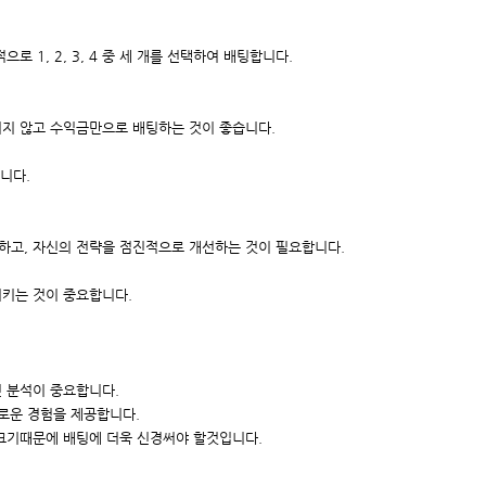
로 1, 2, 3, 4 중 세 개를 선택하여 배팅합니다.
드리지 않고 수익금만으로 배팅하는 것이 좋습니다.
합니다.
찰하고, 자신의 전략을 점진적으로 개선하는 것이 필요합니다.
지키는 것이 중요합니다.
턴 분석이 중요합니다.
미로운 경험을 제공합니다.
크기때문에 배팅에 더욱 신경써야 할것입니다.