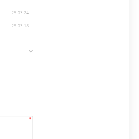
25.03.24
25.03.18