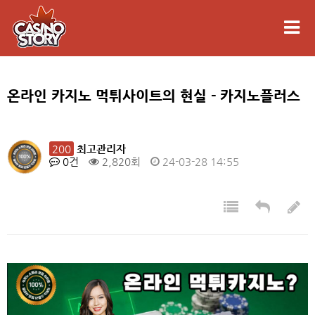
온라인 카지노 먹튀사이트의 현실 - 카지노플러스
200
최고관리자
0건
2,820회
24-03-28 14:55