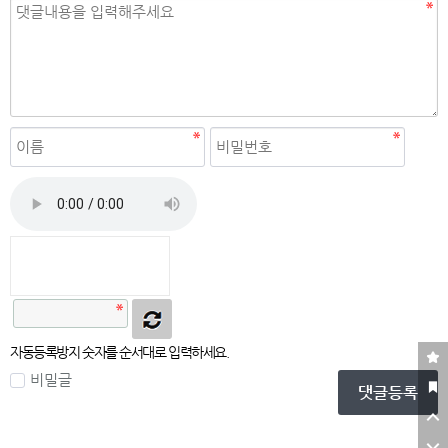
자동등록방지
자동등록방지 숫자를 순서대로 입력하세요.
비밀글
댓글등록