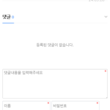
댓글
0
등록된 댓글이 없습니다.