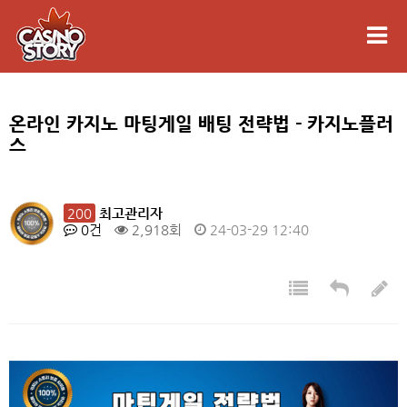
온라인 카지노 마팅게일 배팅 전략법 - 카지노플러
스
200
최고관리자
0건
2,918회
24-03-29 12:40