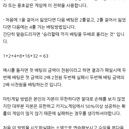
라 또는 용호같은 게임에 이 전략을 사용합니다.
- 처음에 1을 걸어서 잃었다면 다음 베팅은 2를걸고, 2를 걸어서 잃었
다면 다음에는 4를 거는 배팅방법입니다.
간단히 말씀드리자면 "승리할때 까지 배팅을 두배로 올리는 것" 입니
다.
1+2+4+8+16+32 = 63
예시를 들자면 첫 배팅의 금액이 천원이라고 하면 결과가 패일시에 두
번째 배팅은 첫 금액의 2배 2천원 두번째 실패시 두번째 배팅 금액의
2배 사천원을 배팅하는것 입니다.
마틴게일 방법은 본인의 자본이 무한하다면 절대로 손해를 보지 않겠
지만 대부분 자본은 유한하고 카지노게임에서 50%이상 성공하는 확
률의 게임이 많지 않기 때문에 실패하는 경우를 생각하셔야합니다.
처음 이 방법을 시도하실때는 소액으로 연습해보시고 수익을 본다음