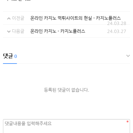
이전글
온라인 카지노 먹튀사이트의 현실 - 카지노플러스
24.03.28
다음글
온라인 카지노 - 카지노플러스
24.03.27
댓글
0
등록된 댓글이 없습니다.