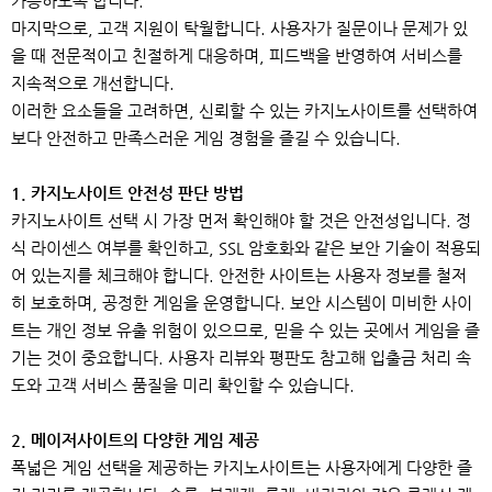
가능하도록 합니다.
마지막으로, 고객 지원이 탁월합니다. 사용자가 질문이나 문제가 있
을 때 전문적이고 친절하게 대응하며, 피드백을 반영하여 서비스를
지속적으로 개선합니다.
이러한 요소들을 고려하면, 신뢰할 수 있는 카지노사이트를 선택하여
보다 안전하고 만족스러운 게임 경험을 즐길 수 있습니다.
1. 카지노사이트 안전성 판단 방법
카지노사이트 선택 시 가장 먼저 확인해야 할 것은 안전성입니다. 정
식 라이센스 여부를 확인하고, SSL 암호화와 같은 보안 기술이 적용되
어 있는지를 체크해야 합니다. 안전한 사이트는 사용자 정보를 철저
히 보호하며, 공정한 게임을 운영합니다. 보안 시스템이 미비한 사이
트는 개인 정보 유출 위험이 있으므로, 믿을 수 있는 곳에서 게임을 즐
기는 것이 중요합니다. 사용자 리뷰와 평판도 참고해 입출금 처리 속
도와 고객 서비스 품질을 미리 확인할 수 있습니다.
2. 메이저사이트의 다양한 게임 제공
폭넓은 게임 선택을 제공하는 카지노사이트는 사용자에게 다양한 즐