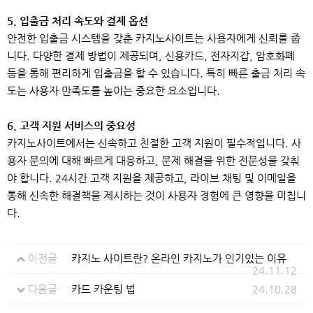
5. 입출금 처리 속도와 결제 옵션
안전한 입출금 시스템을 갖춘 카지노사이트는 사용자에게 신뢰를 줍
니다. 다양한 결제 방법이 제공되며, 신용카드, 전자지갑, 암호화폐
등을 통해 편리하게 입출금을 할 수 있습니다. 특히 빠른 출금 처리 속
도는 사용자 만족도를 높이는 중요한 요소입니다.
6. 고객 지원 서비스의 중요성
카지노사이트에서는 신속하고 친절한 고객 지원이 필수적입니다. 사
용자 문의에 대해 빠르게 대응하고, 문제 해결을 위한 전문성을 갖춰
야 합니다. 24시간 고객 지원을 제공하고, 라이브 채팅 및 이메일을
통해 신속한 해결책을 제시하는 것이 사용자 경험에 큰 영향을 미칩니
다.
이전글
카지노 사이트란? 온라인 카지노가 인기있는 이유
24.11.12
다음글
카드 카운팅 법
24.10.28