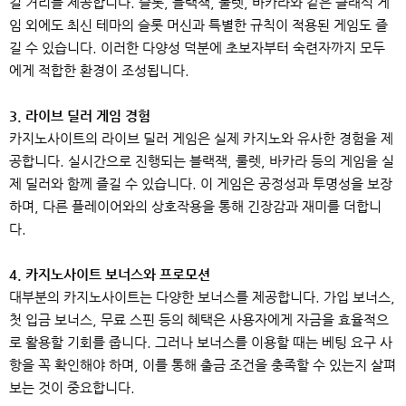
길 거리를 제공합니다. 슬롯, 블랙잭, 룰렛, 바카라와 같은 클래식 게
임 외에도 최신 테마의 슬롯 머신과 특별한 규칙이 적용된 게임도 즐
길 수 있습니다. 이러한 다양성 덕분에 초보자부터 숙련자까지 모두
에게 적합한 환경이 조성됩니다.
3. 라이브 딜러 게임 경험
카지노사이트의 라이브 딜러 게임은 실제 카지노와 유사한 경험을 제
공합니다. 실시간으로 진행되는 블랙잭, 룰렛, 바카라 등의 게임을 실
제 딜러와 함께 즐길 수 있습니다. 이 게임은 공정성과 투명성을 보장
하며, 다른 플레이어와의 상호작용을 통해 긴장감과 재미를 더합니
다.
4. 카지노사이트 보너스와 프로모션
대부분의 카지노사이트는 다양한 보너스를 제공합니다. 가입 보너스,
첫 입금 보너스, 무료 스핀 등의 혜택은 사용자에게 자금을 효율적으
로 활용할 기회를 줍니다. 그러나 보너스를 이용할 때는 베팅 요구 사
항을 꼭 확인해야 하며, 이를 통해 출금 조건을 충족할 수 있는지 살펴
보는 것이 중요합니다.