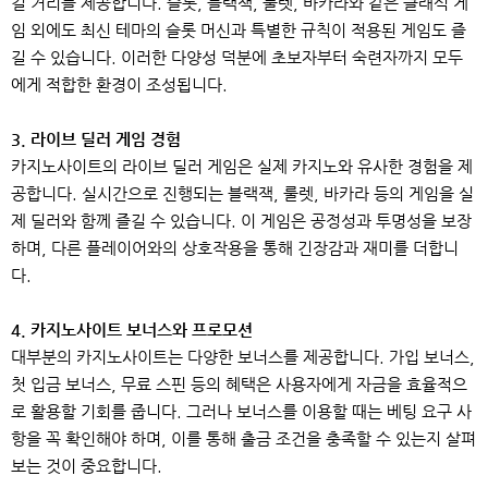
길 거리를 제공합니다. 슬롯, 블랙잭, 룰렛, 바카라와 같은 클래식 게
임 외에도 최신 테마의 슬롯 머신과 특별한 규칙이 적용된 게임도 즐
길 수 있습니다. 이러한 다양성 덕분에 초보자부터 숙련자까지 모두
에게 적합한 환경이 조성됩니다.
3. 라이브 딜러 게임 경험
카지노사이트의 라이브 딜러 게임은 실제 카지노와 유사한 경험을 제
공합니다. 실시간으로 진행되는 블랙잭, 룰렛, 바카라 등의 게임을 실
제 딜러와 함께 즐길 수 있습니다. 이 게임은 공정성과 투명성을 보장
하며, 다른 플레이어와의 상호작용을 통해 긴장감과 재미를 더합니
다.
4. 카지노사이트 보너스와 프로모션
대부분의 카지노사이트는 다양한 보너스를 제공합니다. 가입 보너스,
첫 입금 보너스, 무료 스핀 등의 혜택은 사용자에게 자금을 효율적으
로 활용할 기회를 줍니다. 그러나 보너스를 이용할 때는 베팅 요구 사
항을 꼭 확인해야 하며, 이를 통해 출금 조건을 충족할 수 있는지 살펴
보는 것이 중요합니다.