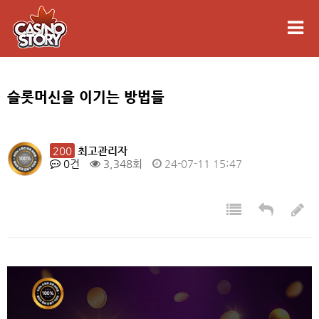
슬롯머신을 이기는 방법들
200
최고관리자
0건
3,348회
24-07-11 15:47