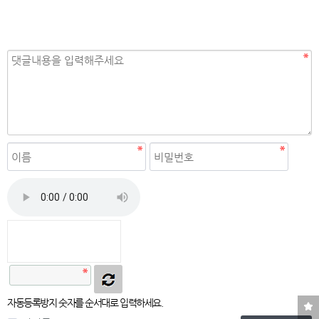
자동등록방지
자동등록방지 숫자를 순서대로 입력하세요.