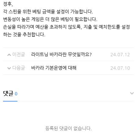
정후,
각 스핀을 위한 베팅 금액을 설정이 가능합니다.
변동성이 높은 게임은 더 많은 베팅이 필요합니다.
손실을 따라가며 예산을 초과하지 않도록, 지출 및 예치한도를 설정
하는 것을 추천합니다.
이전글
라이트닝 바카라란 무엇일까요?
24.07.12
다음글
바카라 기본운영에 대해
24.07.10
댓글
0
등록된 댓글이 없습니다.