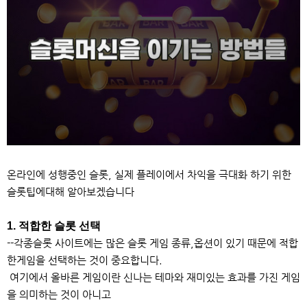
온라인에 성행중인 슬롯, 실제 플레이에서 차익을 극대화 하기 위한
슬롯팁에대해 알아보겠습니다
1. 적합한 슬롯 선택
--각종슬롯 사이트에는 많은 슬롯 게임 종류,옵션이 있기 때문에 적합
한게임을 선택하는 것이 중요합니다.
여기에서 올바른 게임이란 신나는 테마와 재미있는 효과를 가진 게임
을 의미하는 것이 아니고