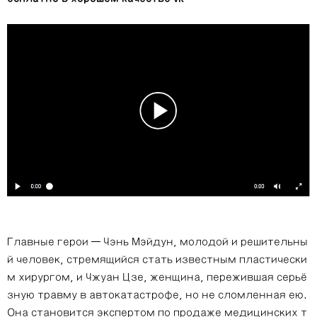
Главные герои — Чэнь Мэйдун, молодой и решительны
й человек, стремящийся стать известным пластически
м хирургом, и Чжуан Цзе, женщина, пережившая серьё
зную травму в автокатастрофе, но не сломленная ею.
Она становится экспертом по продаже медицинских т