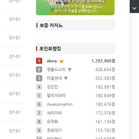
07-01
07-01
보증 카지노
07-01
포인트랭킹
07-01
1
alena
1,293,900점
2
영올드스타
426,604점
07-01
3
타달센세
322,383점
4
김진인
192,581점
07-01
5
말리지마라
180,849점
6
AwesomeKim
180,476점
07-01
7
세리자와
172,376점
8
유덕화
161,134점
9
정승대기
153,782점
07-01
10
돼지형님
142,628점