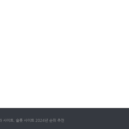
 사이트, 슬롯 사이트 2024년 순위 추천