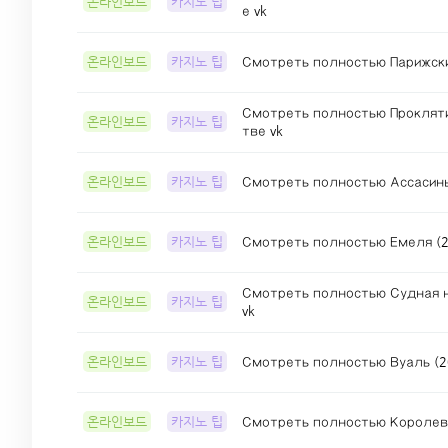
온라인보드
카지노 팁
е vk
온라인보드
카지노 팁
Смотреть полностью Парижски
Смотреть полностью Прокляти
온라인보드
카지노 팁
тве vk
온라인보드
카지노 팁
Смотреть полностью Ассасины
온라인보드
카지노 팁
Смотреть полностью Емеля (2
Смотреть полностью Судная н
온라인보드
카지노 팁
vk
온라인보드
카지노 팁
Смотреть полностью Вуаль (2
온라인보드
카지노 팁
Смотреть полностью Королева