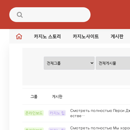
카지노 스토리
카지노사이트
게시판
그룹
게시판
Смотреть полностью Перси Дж
온라인보드
카지노 팁
естве…
Смотреть полностью Мы хорон