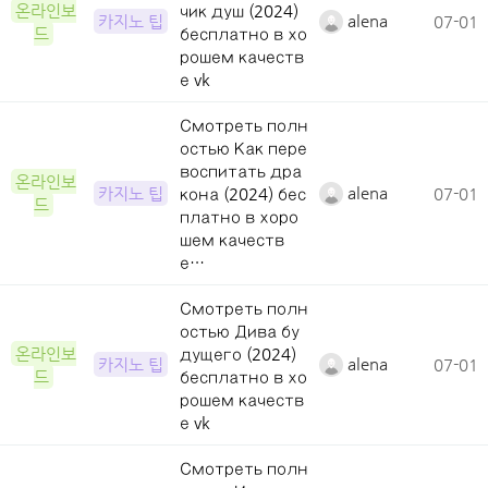
온라인보
чик душ (2024)
alena
카지노 팁
07-01
드
бесплатно в хо
рошем качеств
е vk
Смотреть полн
остью Как пере
воспитать дра
온라인보
alena
카지노 팁
кона (2024) бес
07-01
드
платно в хоро
шем качеств
е…
Смотреть полн
остью Дива бу
온라인보
дущего (2024)
alena
카지노 팁
07-01
드
бесплатно в хо
рошем качеств
е vk
Смотреть полн