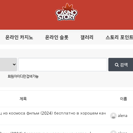
온라인 카지노
온라인 슬롯
갤러리
스토리 포인
검색
회원 아이디만 검색 가능
제목
이름
 из космоса фильм (2024) бесплатно в хорошем кач
alena