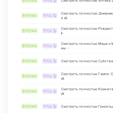
온라인보드
카지노 팁
Смотреть полностью Аптека Д
Смотреть полностью Дневники
온라인보드
카지노 팁
е vk
Смотреть полностью Рождеств
온라인보드
카지노 팁
k
Смотреть полностью Маша и М
온라인보드
카지노 팁
ем …
온라인보드
카지노 팁
Смотреть полностью Субстанц
Смотреть полностью Гампи. С
온라인보드
카지노 팁
vk
Смотреть полностью Комната 
온라인보드
카지노 팁
vk
온라인보드
카지노 팁
Смотреть полностью Грисельд