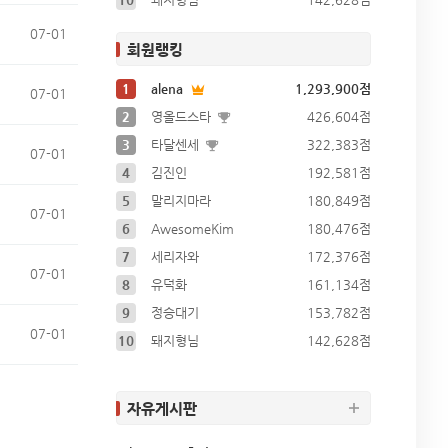
07-01
회원랭킹
1
alena
1,293,900점
07-01
2
영올드스타
426,604점
3
타달센세
322,383점
07-01
4
김진인
192,581점
5
말리지마라
180,849점
07-01
6
AwesomeKim
180,476점
7
세리자와
172,376점
07-01
8
유덕화
161,134점
9
정승대기
153,782점
07-01
10
돼지형님
142,628점
자유게시판