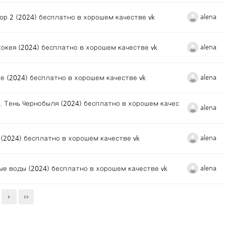
alena
р 2 (2024) бесплатно в хорошем качестве vk
alena
окея (2024) бесплатно в хорошем качестве vk
alena
 (2024) бесплатно в хорошем качестве vk
 Тень Чернобыля (2024) бесплатно в хорошем качес
alena
alena
(2024) бесплатно в хорошем качестве vk
alena
е воды (2024) бесплатно в хорошем качестве vk