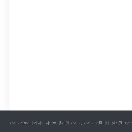
카지노스토리 | 카지노 사이트, 온라인 카지노, 카지노 커뮤니티, 실시간 바카라