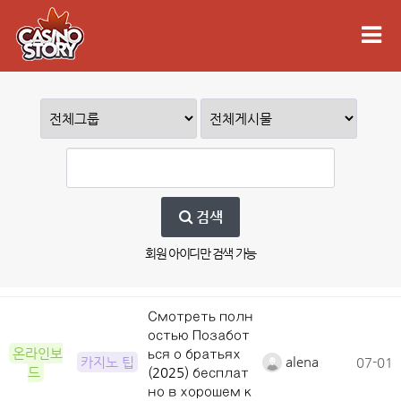
검색
회원 아이디만 검색 가능
Смотреть полн
остью Позабот
온라인보
ься о братьях
alena
카지노 팁
07-01
드
(2025) бесплат
но в хорошем к