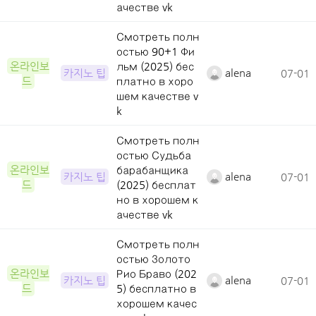
ачестве vk
Смотреть полн
остью 90+1 Фи
온라인보
льм (2025) бес
alena
카지노 팁
07-01
드
платно в хоро
шем качестве v
k
Смотреть полн
остью Судьба
온라인보
барабанщика
alena
카지노 팁
07-01
드
(2025) бесплат
но в хорошем к
ачестве vk
Смотреть полн
остью Золото
온라인보
Рио Браво (202
alena
카지노 팁
07-01
드
5) бесплатно в
хорошем качес